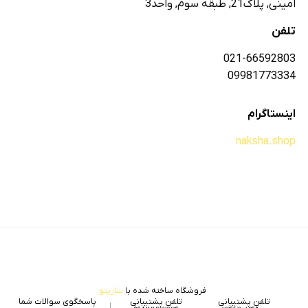
امینی, پلاک21, طبقه سوم, واحد3
تلفن
021-66592803
09981773334
اینستاگرام
naksha.shop
فروشگاه ساخته شده با
سازیتو
تلفن پشتیبانی
تلفن پشتیبانی
پاسخگوی سوالات شما