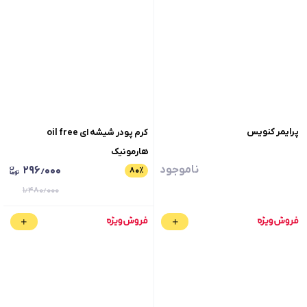
پرایمر کنویس
کرم پودر شیشه ای oil free
هارمونیک
ناموجود
۲۹۶٫۰۰۰
۸۰
٪
۱٫۴۸۰٫۰۰۰